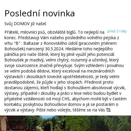
Poslední novinka
Svůj DOMOV již našel.
před 2 roky
Přátelé, milovníci psů, obzvláště bíglů. To nejlepší na
konec. Představuji Vám našeho posledního volného pejska z
vrhu "B" : Baltazar z Ronovského údolí (pracovním jménem
Bohoušek) narozený 30.5.2024. Hledáme toho nejlepšího
páníčka pro naše štěně, který by plně využil jeho potenciál.
Bohoušek je mazlivý, velmi chytrý, rozumný a učenlivý, který
svoje sourozence značně převyšuje. Svým vzhledem i povahou
se velmi podobá dědovi, který exceloval na mezinárodních
výstavách i zkouškách lovecké upotřebitelnosti, je tedy velmi
pravděpodobné, že půjde v jeho stopách. Přednost proto
dostanou zájemci, kteří hodlají s Bohouškem absolvovat výcvik,
výstavy, případně i zkoušky a práci v lese nebo budou bydlet v
přijatelné vzdálenosti od mojí CHS, abychom mohli být v častém
kontaktu; poskytnou Bohouškovi domov a já se postarám o
výcvik a výstavy. Pište nebo volejte, těšíme se na Vás 🥰.