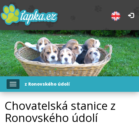
z Ronovského údolí
Toggle
navigation
Chovatelská stanice z
Ronovského údolí