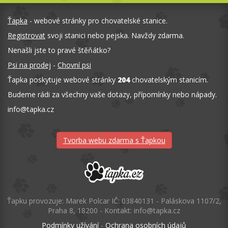
Ťapka
- webové stránky pro chovatelské stanice.
Registrovat
svoji stanici nebo pejska. Navždy zdarma.
Nenašli jste to pravé štěňátko?
Psi na prodej
-
Chovní psi
Ťapka poskytuje webové stránky
204
chovatelským stanicím.
Budeme rádi za všechny vaše dotazy, přípomínky nebo nápady.
info
@
tapka.cz
Tvorba webu zdarma s Ťapkou
Ťapku provozuje: Marek Polcar IČ: 03840131 - Paláskova 1107/2,
Praha 8, 18200 - Kontakt: info@tapka.cz
Podmínky užívání
-
Ochrana osobních údajů