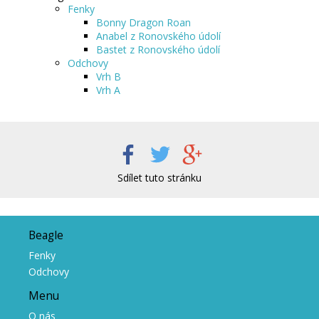
Fenky
Bonny Dragon Roan
Anabel z Ronovského údolí
Bastet z Ronovského údolí
Odchovy
Vrh B
Vrh A
Sdílet tuto stránku
Beagle
Fenky
Odchovy
Menu
O nás