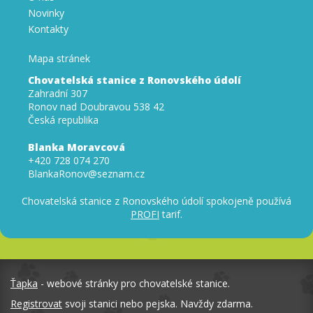
Novinky
Kontakty
Mapa stránek
Chovatelská stanice z Ronovského údolí
Zahradní 307
Ronov nad Doubravou 538 42
Česká republika
Blanka Moravcová
+420 728 074 270
BlankaRonov@seznam.cz
Chovatelská stanice z Ronovského údolí spokojeně používá
PROFI
tarif.
Ťapka
- webové stránky pro chovatelské stanice.
Registrovat
svoji stanici nebo pejska. Navždy zdarma.