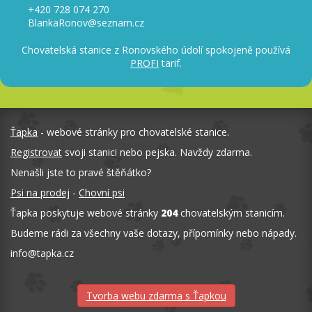
+420 728 074 270
BlankaRonov@seznam.cz
Chovatelská stanice z Ronovského údolí spokojeně používá
PROFI
tarif.
Ťapka
- webové stránky pro chovatelské stanice.
Registrovat
svoji stanici nebo pejska. Navždy zdarma.
Nenašli jste to pravé štěňátko?
Psi na prodej
-
Chovní psi
Ťapka poskytuje webové stránky
204
chovatelským stanicím.
Budeme rádi za všechny vaše dotazy, přípomínky nebo nápady.
info
@
tapka.cz
Tvorba webu zdarma s Ťapkou