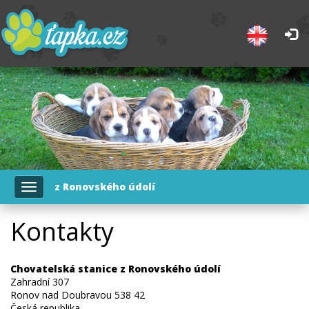
z Ronovského údolí
Toggle
navigation
Kontakty
Chovatelská stanice z Ronovského údolí
Zahradní 307
Ronov nad Doubravou 538 42
Česká republika